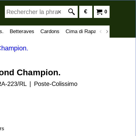
€
0
s.
Betteraves
Cardons
Cima di Rapa
Artichauts
C
Champion.
ond Champion.
RA-223/RL
Poste-Colissimo
rs