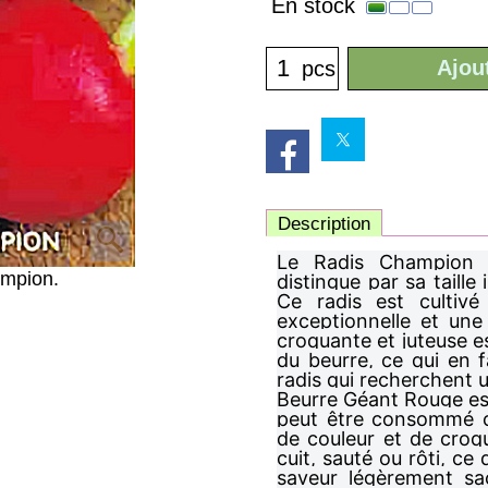
En stock
Ajou
pcs
Description
Le Radis Champion 
mpion.
distingue par sa taille
Ce radis est cultivé
exceptionnelle et une
croquante et juteuse e
du beurre, ce qui en f
radis qui recherchent 
Beurre Géant Rouge est
peut être consommé cr
de couleur et de croqu
cuit, sauté ou rôti, ce
saveur légèrement sa