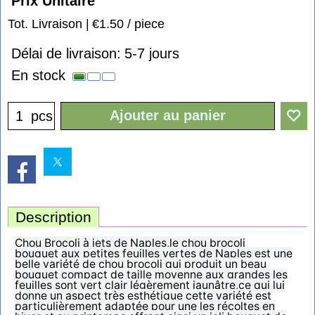
Prix Unitaire
1.50
€
Tot. Livraison
€1.50
/ piece
Délai de livraison:
5-7 jours
En stock
Ajouter au panier
pcs
Description
Chou Brocoli à jets de Naples
,
le chou brocoli
bouquet aux petites feuilles vertes de Naples est une
belle variété de chou brocoli qui produit un beau
bouquet compact de taille moyenne aux grandes les
feuilles sont vert clair légèrement jaunâtre,ce qui lui