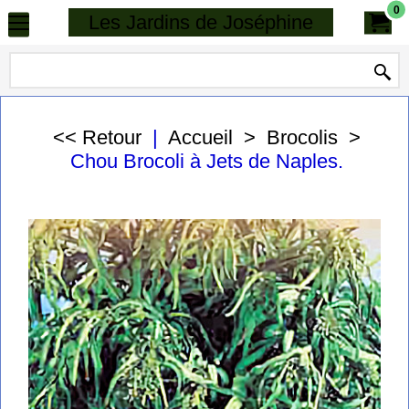
0
Les Jardins de Joséphine
<< Retour
|
Accueil
>
Brocolis
>
Chou Brocoli à Jets de Naples.