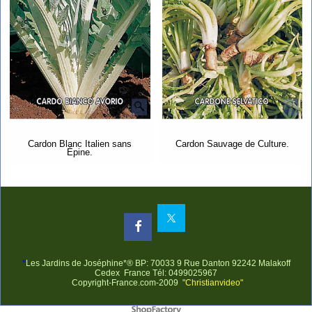
Cardon Blanc Italien sans
Cardon Sauvage de Culture.
Épine.
*
Les Jardins de Joséphine*® BP: 70033 9 Rue Danton 92242 Malakoff
Cedex France Tél: 0499025967
Copyright-France.com-2009 "
Christianvideo"
Boutique en ligne créés avec le logiciel eCommerce ShopFactory